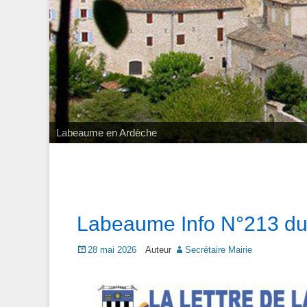
Labeaume en Ardèche
Labeaume Info N°213 du
Posted
28 mai 2026
Auteur
Secrétaire Mairie
on