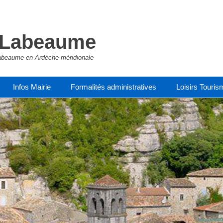
e Labeaume
e Labeaume en Ardèche méridionale
Infos Mairie
Formalités administratives
Loisirs Touris