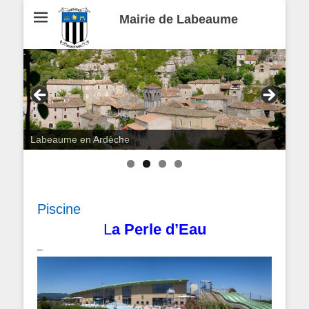
Mairie de Labeaume
Labeaume en Ardèche
Piscine
L
a Perle d’Eau
–