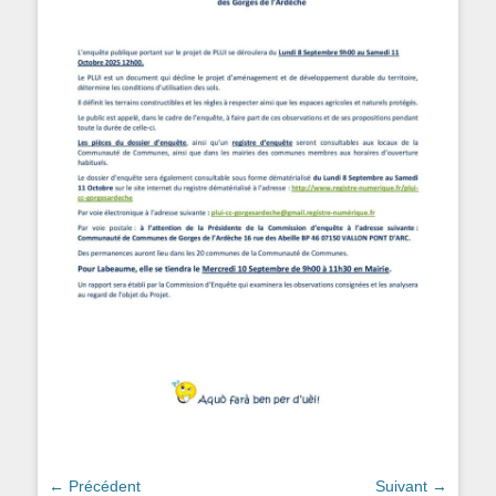
Navigation
← Précédent
Suivant →