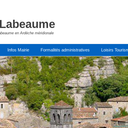
e Labeaume
e Labeaume en Ardèche méridionale
Infos Mairie
Formalités administratives
Loisirs Touris