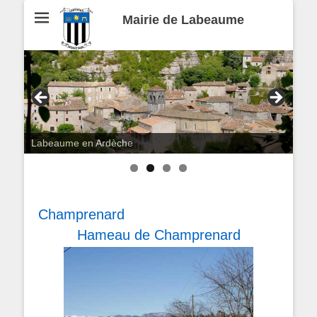
Mairie de Labeaume
Labeaume en Ardèche
Champrenard
Hameau de Champrenard