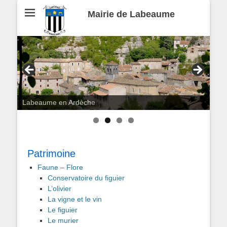
Mairie de Labeaume
Labeaume en Ardèche
Patrimoine
Faune – Flore
Conservatoire du figuier
L’olivier
La vigne et le vin
Le figuier
Le murier