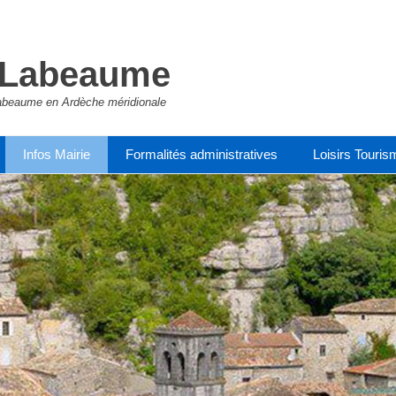
e Labeaume
e Labeaume en Ardèche méridionale
Infos Mairie
Formalités administratives
Loisirs Touris