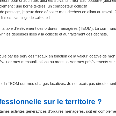
eneurs pour chacun des déchets suivants : mon sac poubelle (déchets 
plément : une borne textiles, un composteur collectif
s de passage, je peux donc déposer mes déchets en allant au travail, 
ini les plannings de collecte !
ar la taxe d’enlèvement des ordures ménagères (TEOM). La communa
ir les dépenses liées à la collecte et au traitement des déchets.
culé par les services fiscaux en fonction de la valeur locative de mo
réévaluer mes mensualisations ou mensualiser mes prélèvements sur
cuter la TEOM sur mes charges locatives. Je ne reçois pas directemen
essionnelle sur le territoire ?
taines activités génératrices d’ordures ménagères, soit en complém